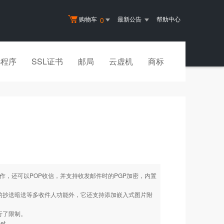
购物车
最新公告
帮助中心
0
小程序
SSL证书
邮局
云虚机
商标
作，还可以POP收信，并支持收发邮件时的PGP加密，内置
见的抄送暗送等多收件人功能外，它还支持添加嵌入式图片附
行了限制。
et