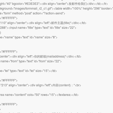
eight="40" bgcolor="#E3E3E3"><div align="center">发邮件给我们</div></td></tr>
ckground="images/formmail_r2_c1.gif"><table width="100%" height="296" border="0
="form" method="post" action="?action=send">
r="#FFFFFF">
"110" align="center"><div align="left">邮件主题(title)*</div></td>
288"><input name="title" type="text" id="title" size="22">
)
e="name" type="text" id="name" size="8">
r="#FFFFFF">
"center"><div align="left">你的邮箱(mailaddress)*</div></td>
 name="from" type="text" id="from" size="22">
="tel" type="text" id="tel" size="15"></td>
r="#FFFFFF">
="213" align="center"><div align="left">内容(content)：*<br>
>
rea name="content" cols="50" rows="15"></textarea></td>
r="#FFFFFF">
>