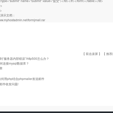
t type="submit" name="Submit"
value
="提交"></td></tr></form></table></td>
e>
%>
载演示文档：
www.myhostadmin.net/formjmail.rar
【 双击滚屏 】 【
推荐
到“服务器内部错误”/http500怎么办？
何连接mysql数据库？
章
如何用php结合phpmailer发送邮件
邮件收发问题!