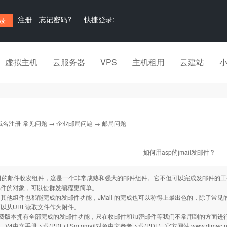
注册
忘记密码?
快捷登录:
虚拟主机
云服务器
VPS
主机租用
云建站
域名注册-常见问题
→
企业邮局问题
→ 邮局问题
如何用asp的jmail发邮件？
 公司的邮件收发组件，这是一个非常成熟和强大的邮件组件。它不但可以完成发邮件的工
邮件的对象，可以使群发编程更简单。
其他组件也都能完成的发邮件功能，JMail 的完成也可以称得上最出色的，除了常
以从URL读取文件作为附件。
 的免费版本拥有全部完成的发邮件功能，只在收邮件和加密邮件等我们不常用到的方面进
载
|
V4中文手册下载(PDF)
|
Smtpmail对象中文参考下载(PDF)
|
官方网站 www.dimac.n