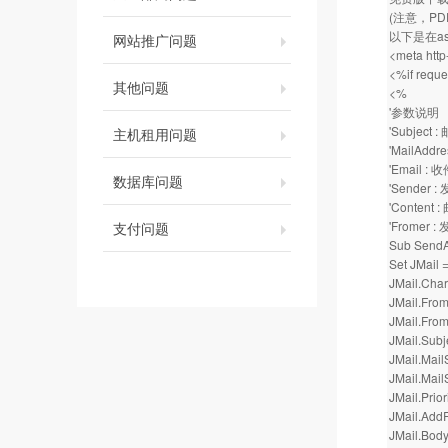
(注意，PDF
以下是在a
网站推广问题
<meta http
<%if reque
其他问题
<%
'参数说明
'Subject
主机租用问题
'MailAdd
'Email 
数据库问题
'Sender
'Content
'Fromer
支付问题
Sub SendAc
Set JMail 
JMail.Ch
JMail.Fro
JMail.Fr
JMail.Subj
JMail.Ma
JMail.Mai
JMail.Prior
JMail.AddR
JMail.Body