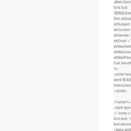
JMail.Send
End Sub
'调用此Su
Dim strSub
strSubject 
strContent
strSender
strEmai
strMailA
strMailU
strMailP
Call SendA
%>
<script la
alert('恭
history.bac
</script>
<%else%>
<style type
<!--body { 
font-size: 
text-decora
<table wid