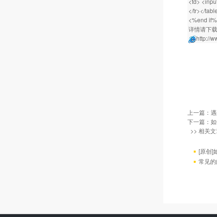
<td> <inpu
</tr></tabl
<%end if
详情请下
http://
上一篇：
遇
下一篇：
如
>> 相关文
[原创]
常见的