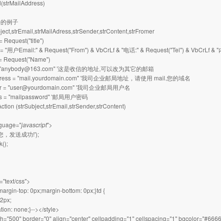
(strMailAddress)
b的例子
ject,strEmail,strMailAdress,strSender,strContent,strFromer
= Request("title")
 = "用户Email:" & Request("From") & VbCrLf & "电话:" & Request("Tel") & VbCrLf & "内
 = Request("Name")
l = "anybody@163.com" '这是收信的地址,可以改为其它的邮箱
ddress = "mail.yourdomain.com" '我司企业邮局地址，请使用 mail.您的域名
ser = "user@yourdomain.com" '我司企业邮局用户名
ass = "mailpassword" '邮局用户密码
ction (strSubject,strEmail,strSender,strContent)
nguage="
javascript
">
喜您，发送成功!');
k();
="text/css">
margin-top: 0px;margin-bottom: 0px;}td {
12px;
tion: none;}--></style>
th="500" border="0" align="center" cellpadding="1" cellspacing="1" bgcolor="#666