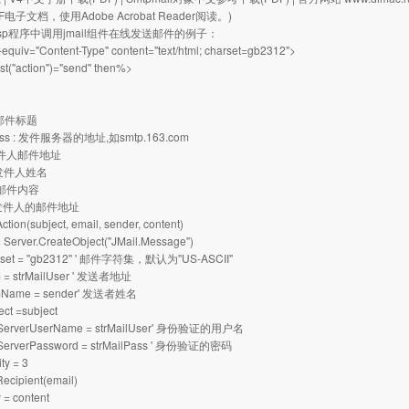
电子文档，使用Adobe Acrobat Reader阅读。)
sp程序中调用jmail组件在线发送邮件的例子：
-equiv="Content-Type" content="text/html; charset=gb2312">
st("action")="send" then%>
 : 邮件标题
ress : 发件服务器的地址,如smtp.163.com
: 收件人邮件地址
 : 发件人姓名
 : 邮件内容
 : 发件人的邮件地址
tion(subject, email, sender, content)
= Server.CreateObject("JMail.Message")
arset = "gb2312" ' 邮件字符集，默认为"US-ASCII"
m = strMailUser ' 发送者地址
omName = sender' 发送者姓名
ect =subject
ilServerUserName = strMailUser' 身份验证的用户名
lServerPassword = strMailPass ' 身份验证的密码
ity = 3
ecipient(email)
 = content