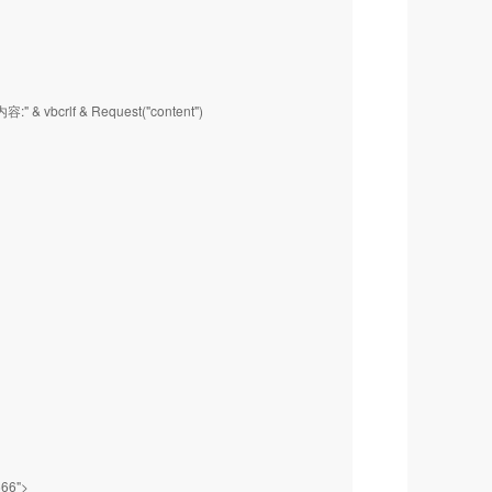
容:" & vbcrlf & Request("content")
666">