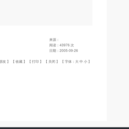
来源：
阅读：
43976
次
日期：
2005-09-26
朋友
】 【
收藏
】 【
打印
】 【
关闭
】 【 字体：
大
中
小
】