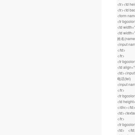
<tr><td h
<tr><td ba
<form name
<tr bgcolo
<td width=
<td width="
姓名(name
<input nam
</td>
</tr>
<tr bgcolo
<td align=
<td><input
电话(tel)
<input name
</tr>
<tr bgcolo
<td height
</div></td
<td><texta
</tr>
<tr bgcolo
<td> </td