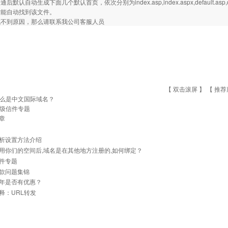
默认自动生成下面几个默认首页，依次分别为index.asp,index.aspx,default.asp,
才能自动找到该文件。
找不到原因，那么请联系我公司客服人员
【 双击滚屏 】 【
推荐
么是中文国际域名？
圾信件专题
章
析设置方法介绍
用你们的空间后,域名是在其他地方注册的,如何绑定？
件专题
款问题集锦
年是否有优惠？
释：URL转发