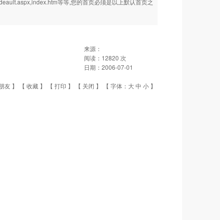
deault.aspx,index.htm等等,您的首页必须是以上默认首页之
来源：
阅读：
12820
次
日期：
2006-07-01
朋友
】 【
收藏
】 【
打印
】 【
关闭
】 【 字体：
大
中
小
】