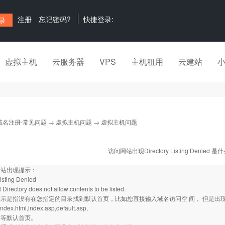
注册
忘记密码?
快捷登录:
虚拟主机
云服务器
VPS
主机租用
云建站
域名注册-常见问题
→
虚拟主机问题
→ 虚拟主机问题
访问网站出现Directory Listing Denied 
网站出现提示：
Listing Denied
l Directory does not allow contents to be listed.
示是指没有在您指定的目录找到默认首页，比如您直接输入域名访问空 间， 但是出
index.html,index.asp,default.asp,
.htm等默认首页。