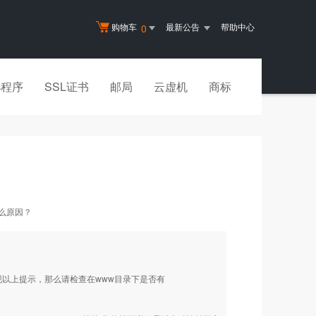
购物车
最新公告
帮助中心
0
小程序
SSL证书
邮局
云虚机
商标
是什么原因？
现以上提示，那么请检查在www目录下是否有