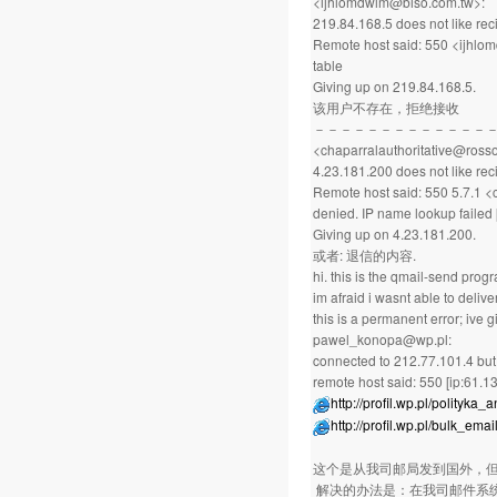
<ijhlomdwlm@biso.com.tw>:
219.84.168.5 does not like reci
Remote host said: 550 <ijhlo
table
Giving up on 219.84.168.5.
该用户不存在，拒绝接收
－－－－－－－－－－－－－
<chaparralauthoritative@ross
4.23.181.200 does not like reci
Remote host said: 550 5.7.1 <
denied. IP name lookup failed
Giving up on 4.23.181.200.
或者: 退信的内容.
hi. this is the qmail-send progr
im afraid i wasnt able to deliv
this is a permanent error; ive g
pawel_konopa@wp.pl:
connected to 212.77.101.4 but 
remote host said: 550 [ip:61.1
http://profil.wp.pl/polityk
http://profil.wp.pl/bulk_emai
这个是从我司邮局发到国外，
解决的办法是：在我司邮件系统