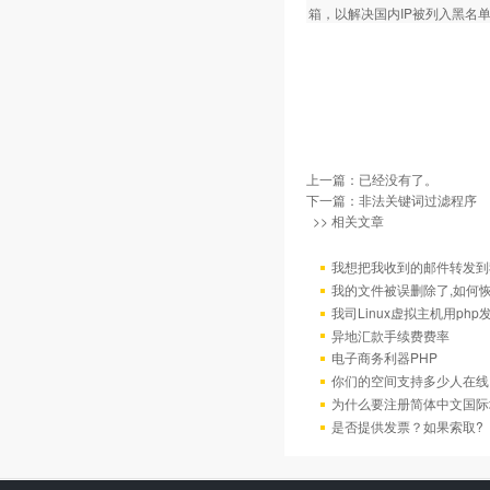
箱，以解决国内IP被列入黑名
上一篇：已经没有了。
下一篇：
非法关键词过滤程序
>> 相关文章
我想把我收到的邮件转发到我
我的文件被误删除了,如何
我司Linux虚拟主机用ph
异地汇款手续费费率
电子商务利器PHP
你们的空间支持多少人在线
为什么要注册简体中文国际
是否提供发票？如果索取?