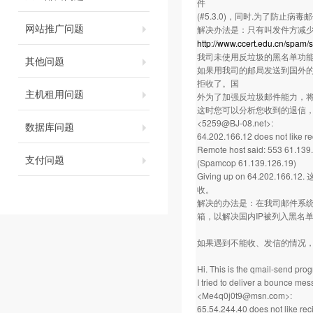
件
(#5.3.0)，同时.为了防止病毒
网站推广问题
解决办法是：只有叫发件方减
http://www.ccert.edu.cn/spam/
我司未使用反垃圾的黑名单功能
其他问题
如果用我司的邮局发送到国外的
拒收了。国
主机租用问题
外为了加强反垃圾邮件能力，将
这时您可以分析您收到的退信
<5259@BJ-08.net>:
数据库问题
64.202.166.12 does not like re
Remote host said: 553 61.139.
支付问题
(Spamcop 61.139.126.19)
Giving up on 64.202
收。
解决的办法是：在我司邮件系统
箱，以解决国内IP被列入黑名
如果遇到不能收、发信的情况
Hi. This is the qmail-send pro
I tried to deliver a bounce me
<Me4q0j0t9@msn.com>:
65.54.244.40 does not like reci