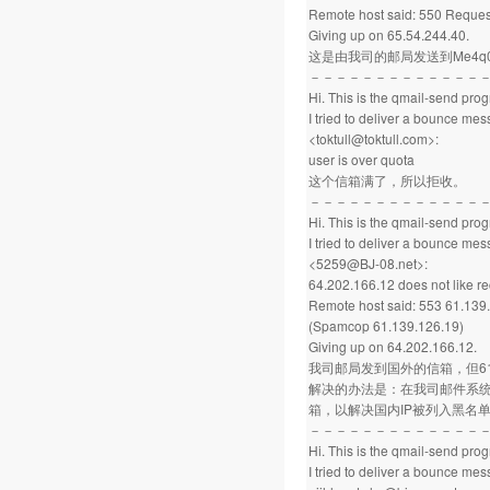
Remote host said: 550 Request
Giving up on 65.54.244.40.
这是由我司的邮局发送到Me4q
－－－－－－－－－－－－－
Hi. This is the qmail-send pro
I tried to deliver a bounce me
<toktull@toktull.com>:
user is over quota
这个信箱满了，所以拒收。
－－－－－－－－－－－－－
Hi. This is the qmail-send pro
I tried to deliver a bounce me
<5259@BJ-08.net>:
64.202.166.12 does not like re
Remote host said: 553 61.139.
(Spamcop 61.139.126.19)
Giving up on 64.202.166.12.
我司邮局发到国外的信箱，但61.
解决的办法是：在我司邮件系统
箱，以解决国内IP被列入黑名
－－－－－－－－－－－－－
Hi. This is the qmail-send pro
I tried to deliver a bounce me